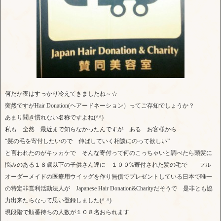
何だか夜はすっかり冷えてきましたね～☆
突然ですがHair Donation(ヘアードネーション）ってご存知でしょうか？
あまり聞き慣れない名称ですよね(^^)
私も 全然 最近まで知らなかったんですが ある お客様から
“髪の毛を寄付したいので 伸ばしていく相談にのって欲しい”
と言われたのがキッカケで そんな寄付って何のこっちゃいと調べたら頭髪に
悩みのある１８歳以下の子供さん達に １００%寄付された髪の毛で フル
オーダーメイドの医療用ウイッグを作り無償でプレゼントしている日本で唯一
の特定非営利活動法人が Japanese Hair Donation&Charityだそうで 是非とも協
力出来たらなって思い登録しました(^-^)
現段階で順番待ちの人数が１０８名おられます