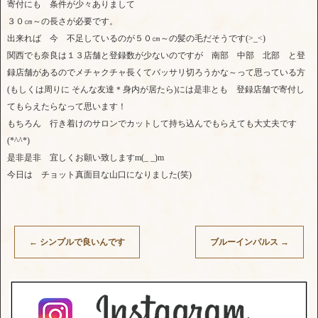
寄付にも 条件が少々ありまして
３０㎝～の長さが必要です。
出来れば 今 不足しているのが５０㎝～の髪の毛だそうです(>_<)
関西でも奈良は１３店舗と登録数が少ないのですが 南部 中部 北部 と登
録店舗があるのでメチャクチャ長くてバッサリ切ろうかな～って思っている方
(もしくは周りに そんな友達＊身内が居たら)には是非とも 登録店舗で寄付し
てもらえたらなって思います！
もちろん 行き着けのサロンでカットして持ち込んでもらえても大丈夫です
(*^^*)
是非是非 宜しくお願い致しますm(_ _)m
今日は チョット真面目な山口になりました(笑)
←
シンプルで良いんです
ブルーインパルス
→