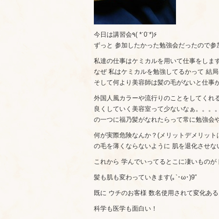
今日は講習会٩( *˙0˙*)۶
ずっと 参加したかった勉強会だったので参加でき
私達の仕事はケミカルを用いて仕事をします
なぜ 私はケミカルを勉強してるかって 結
そして何より美容師は髪の毛がないと仕事が
外国人風カラーや流行りのことをしてくれる
良くしていく美容室って少ないなぁ。。。。
の一つに福乃髪がなれたらって常に勉強会
何が実際危険なんか？(メリットデメリットは
の毛を薄くならないように 肌を退化させな
これから 学んでいってるとこに凄いものが
髪も肌も変わっていきます(｡`･ω･)9″
既に ウチのお客様 数名使用されて変化ある
科学も医学も面白い！