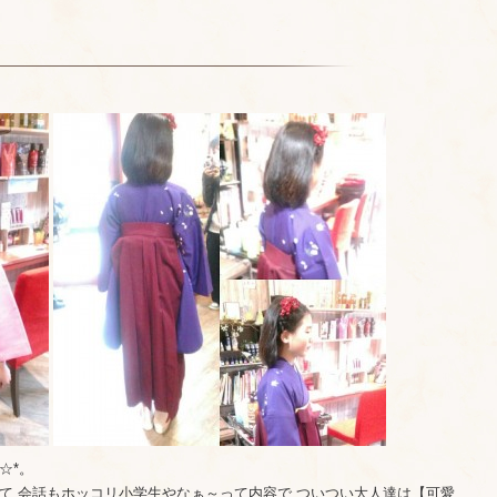
☆*。
くて 会話もホッコリ小学生やなぁ～って内容で ついつい大人達は【可愛