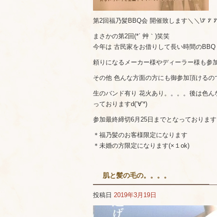
第2回福乃髪BBQ会 開催致します＼＼\ꐕ ꐕ ꐕ
まさかの第2回(*´ 艸｀)笑笑
今年は 古民家をお借りして長い時間のBB
頼りになるメーカー様やディーラー様も参加
その他 色んな方面の方にも御参加頂けるの
生のバンド有り 花火あり。。。。後は色ん
っておりますd(‘∀’*)
参加最終締切6月25日までとなっております！
＊福乃髪のお客様限定になります
＊未婚の方限定になります(×１ok)
肌と髪の毛の。。。。
投稿日
2019年3月19日