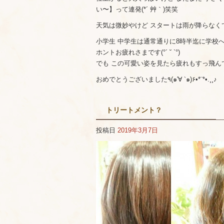
い〜】って連発(*´ 艸｀)笑笑
天気は微妙やけど スタートは雨が降らなくて良か
小学生 中学生は通常通りに8時半迄に学校
ホントお疲れさまです(°´ ˘ `°)
でも この可愛い姿を見たら疲れもすっ飛んで
おめでとうございました٩(๑′∀ ‵๑)۶•*¨*•.¸¸♪
トリートメント？
投稿日
2019年3月7日