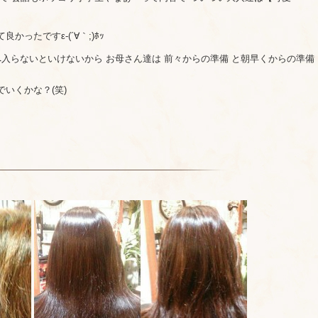
ったですε-(´∀｀;)ﾎｯ
へ入らないといけないから お母さん達は 前々からの準備 と朝早くからの準備
いくかな？(笑)