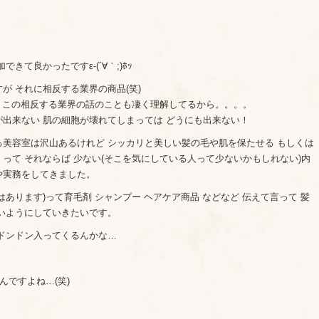
て良かったですε-(´∀｀;)ﾎｯ
が それに相反する業界の商品(笑)
局 この相反する業界の話のことも凄く理解してるから。。。。
出来ない 肌の細胞が壊れてしまっては どうにも出来ない！
美容室は沢山あるけれど シッカリと美しい髪の毛や肌を保たせる もしくは
って それならば 少ない(そこを気にしている人って少ないかもしれない)内
や実務をしてきました。
あります)って育毛剤 シャンプー ヘアケア商品 などなど 伝えて言って 髪
いようにしていきたいです。
ドンドン入ってくるんかな…
んですよね…(笑)