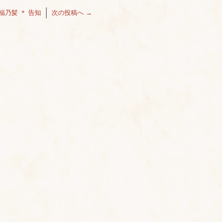
福乃髪 ＊ 告知
次の投稿へ
→