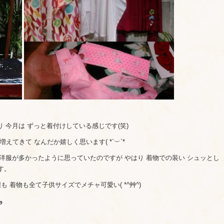
り 今月は ずっと着付けしている感じです(笑)
えてきて なんだか嬉しく思います( *´︶`*
 お洋服が多かったように思っていたのですが やはり 着物での装い シュッとし
す。
 着物も全て子供サイズでメチャ可愛い( *^艸^)
ップ出来たらしていきますね٩̋(ˊ•͈ω•͈ˋ)و