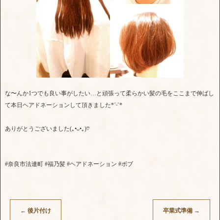
な〜んか1つでも良い事がしたい…と頑張って柔らかい髪の毛をここまで伸ばし
て本日ヘアドネーションして頂きました*ˊᵕˋ*
ありがとうございました(｡•ᴗ•｡)♡
#奈良市法連町 #福乃髪 #ヘアドネーション #ボブ
←
後片付け
卒業式準備
→