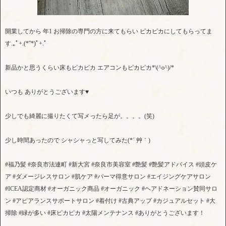
開業してから 年1 お掃除の専門の方に来てもらい ピカピカにしてもらってま
す.｡ﾟ+.(*''*)ﾟ+.ﾟ
新品かと思うくらい床もピカピカ エアコンもピカピカ*\(^o^)/*
いつも ありがとうございます♥
少しでも綺麗に撮りたくて写メったら足が。。。。(笑)
少し時間あったので シャシャっと写してみた(*´ 艸｀)
#福乃髪 #奈良市法連町 #新大宮 #奈良市美容室 #艶髪 #艶髪アドバイス #頭皮ケ
ア #ダメージレスサロン #肌ケア #パーマ得意サロン #エイジングケアサロン
#ICEA認定商材 #オーガニック商品 #オーガニック #ヘアドネーション賛同サロ
ン #アピアランスサポートサロン #着付け #古典アップ #カジュアルセット #大
掃除 #緑が多い #床ピカピカ #太陽メンテナンス #ありがとうございます！