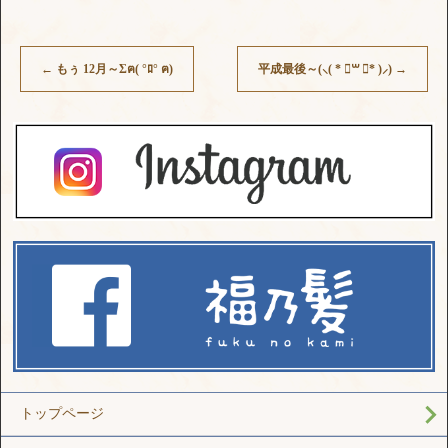
←
もぅ 12月～Σฅ( °ﾛ° ฅ)
平成最後～(⸜( * ॑꒳ ॑* )⸝)
→
トップページ