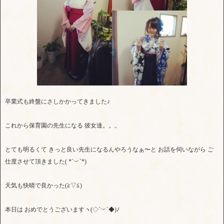
卒業式も終盤にさしかかってきました♪
これから保育園の先生になる 彼女達。。。
とても明るくて きっと良い先生になるんやろうなぁ〜と お話を伺いながら ご
仕度させて頂きました( *´︶`*)
天気も快晴で良かった(≧▽≦)
本日は おめでとうございますヽ(◇´︶`◆)ﾉ